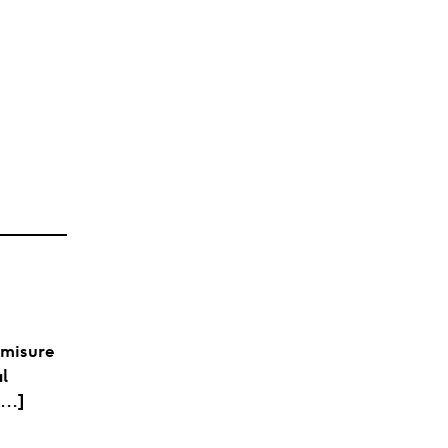
 misure
al
 […]