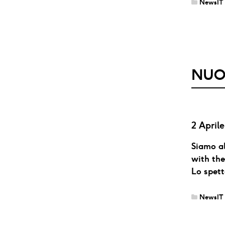
NewsIT
NUO
2 April
Siamo al
with the
Lo spet
NewsIT