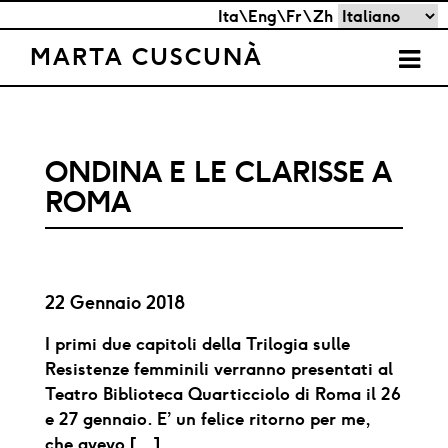
Skip
Scegli
Ita\Eng\Fr\Zh
to
una
MARTA CUSCUNÀ
content
lingua
ONDINA E LE CLARISSE A
ROMA
22 Gennaio 2018
I primi due capitoli della Trilogia sulle
Resistenze femminili verranno presentati al
Teatro Biblioteca Quarticciolo di Roma il 26
e 27 gennaio. E’ un felice ritorno per me,
che avevo […]