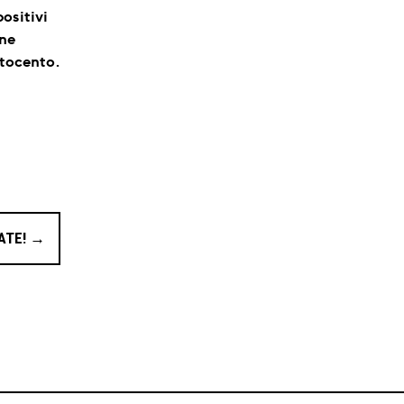
ositivi
nne
ttocento.
ATE!
→