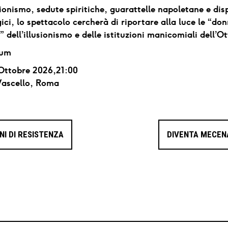
sionismo, sedute spiritiche, guarattelle napoletane e disp
ici, lo spettacolo cercherà di riportare alla luce le “do
li” dell’illusionismo e delle istituzioni manicomiali dell’O
ium
 Ottobre 2026,21:00
Vascello, Roma
t
NI DI RESISTENZA
DIVENTA MECEN
igation