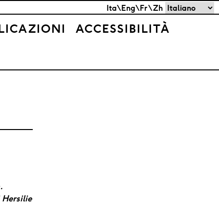
Scegli
Ita\Eng\Fr\Zh
una
LICAZIONI
ACCESSIBILITÀ
lingua
.
 Hersilie