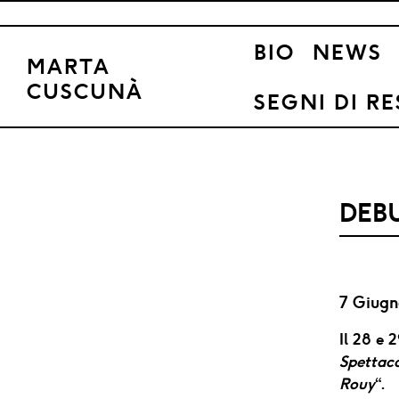
Skip
to
BIO
NEWS
content
MARTA
CUSCUNÀ
SEGNI DI R
DEB
7 Giugn
Il 28 e 
Spettaco
Rouy
“.